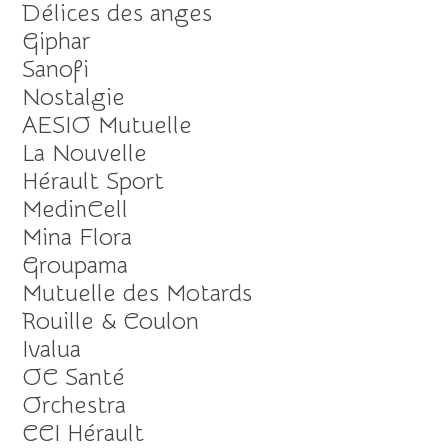
Délices des anges
Giphar
Sanofi
Nostalgie
AESIO Mutuelle
La Nouvelle
Hérault Sport
MedinCell
Mina Flora
Groupama
Mutuelle des Motards
Rouille & Coulon
Ivalua
OC Santé
Orchestra
CCI Hérault