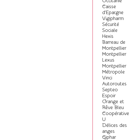
Occitanie
Caisse
d'Epargne
Vigipharm
Sécurité
Sociale
Hexis
Barreau de
Montpellier
Montpellier
Lexus
Montpellier
Métropole
Vinci
Autoroutes
Septeo
Espoir
Orange et
Rêve Bleu
Coopérative
U
Délices des
anges
Giphar