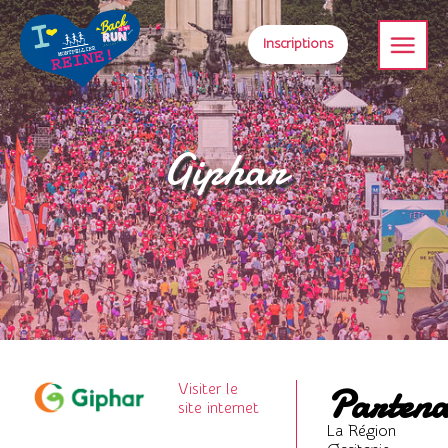
Inscriptions
Giphar
Partena
Visiter le
site internet
La Région