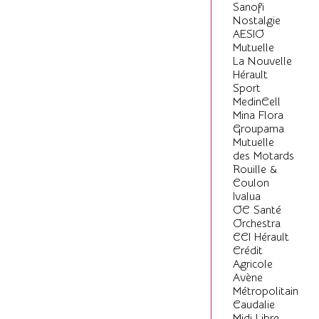
Sanofi
Nostalgie
AESIO
Mutuelle
La Nouvelle
Hérault
Sport
MedinCell
Mina Flora
Groupama
Mutuelle
des Motards
Rouille &
Coulon
Ivalua
OC Santé
Orchestra
CCI Hérault
Crédit
Agricole
Avène
Métropolitain
Caudalie
Midi Libre