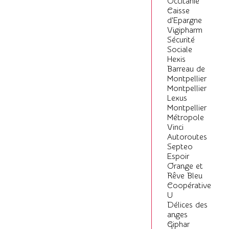
Occitanie
Caisse
d'Epargne
Vigipharm
Sécurité
Sociale
Hexis
Barreau de
Montpellier
Montpellier
Lexus
Montpellier
Métropole
Vinci
Autoroutes
Septeo
Espoir
Orange et
Rêve Bleu
Coopérative
U
Délices des
anges
Giphar