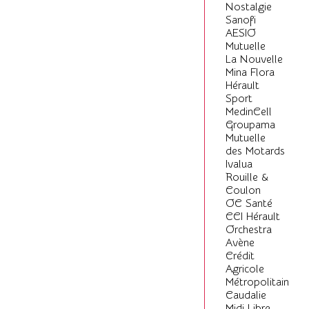
Nostalgie
Sanofi
AESIO
Mutuelle
La Nouvelle
Mina Flora
Hérault
Sport
MedinCell
Groupama
Mutuelle
des Motards
Ivalua
Rouille &
Coulon
OC Santé
CCI Hérault
Orchestra
Avène
Crédit
Agricole
Métropolitain
Caudalie
Midi Libre