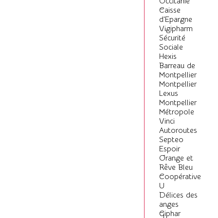
Occitanie
Caisse
d'Epargne
Vigipharm
Sécurité
Sociale
Hexis
Barreau de
Montpellier
Montpellier
Lexus
Montpellier
Métropole
Vinci
Autoroutes
Septeo
Espoir
Orange et
Rêve Bleu
Coopérative
U
Délices des
anges
Giphar