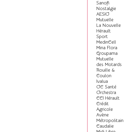
Sanofi
Nostalgie
AESIO
Mutuelle
La Nouvelle
Hérault
Sport
MedinCell
Mina Flora
Groupama
Mutuelle
des Motards
Rouille &
Coulon
Ivalua
OC Santé
Orchestra
CCI Hérault
Crédit
Agricole
Avène
Métropolitain
Caudalie
Midi Libre