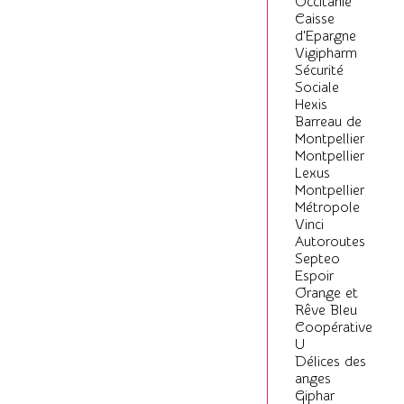
Occitanie
Caisse
d'Epargne
Vigipharm
Sécurité
Sociale
Hexis
Barreau de
Montpellier
Montpellier
Lexus
Montpellier
Métropole
Vinci
Autoroutes
Septeo
Espoir
Orange et
Rêve Bleu
Coopérative
U
Délices des
anges
Giphar