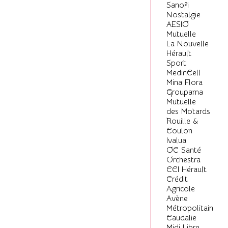
Sanofi
Nostalgie
AESIO
Mutuelle
La Nouvelle
Hérault
Sport
MedinCell
Mina Flora
Groupama
Mutuelle
des Motards
Rouille &
Coulon
Ivalua
OC Santé
Orchestra
CCI Hérault
Crédit
Agricole
Avène
Métropolitain
Caudalie
Midi Libre