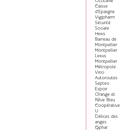
Occitanie
Caisse
d'Epargne
Vigipharm
Sécurité
Sociale
Hexis
Barreau de
Montpellier
Montpellier
Lexus
Montpellier
Métropole
Vinci
Autoroutes
Septeo
Espoir
Orange et
Rêve Bleu
Coopérative
U
Délices des
anges
Giphar