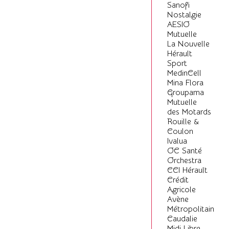
Sanofi
Nostalgie
AESIO
Mutuelle
La Nouvelle
Hérault
Sport
MedinCell
Mina Flora
Groupama
Mutuelle
des Motards
Rouille &
Coulon
Ivalua
OC Santé
Orchestra
CCI Hérault
Crédit
Agricole
Avène
Métropolitain
Caudalie
Midi Libre